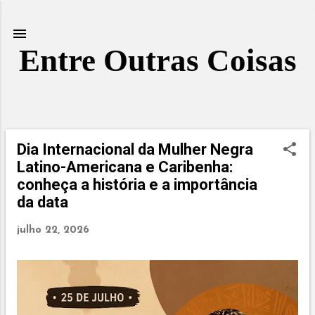
Pular para o conteúdo principal
Entre Outras Coisas
Dia Internacional da Mulher Negra
P
Latino-Americana e Caribenha:
o
s
conheça a história e a importância
t
da data
a
g
julho 22, 2026
e
n
s