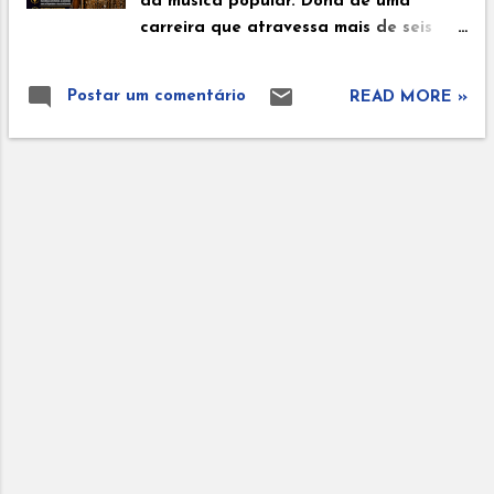
da música popular. Dona de uma
a nova geração de artistas negros do
carreira que atravessa mais de seis
Brasil. Guthierry Sotero Guthierry
décadas, ela ajudou a transformar a
Sotero é ator e modelo brasileiro.
música negra americana em um
Conhecido pelo carisma e presença
Postar um comentário
READ MORE »
fenômeno mundial, abrindo portas
marcante, vem construindo uma
para inúmeras artistas que vieram
carreira promissora em novelas, séries e
depois dela. Com uma voz
campanhas publicitárias, destacando-
inconfundível, presença elegante e
se como um dos talentos da nova
talento versátil, Diana Ross tornou-se
geração. Breno Ferreira Breno Ferreira
um símbolo de sucesso, perseverança e
é um ator brasileiro que ganhou...
representatividade. Infância e
juventude Diana Ernestine Earle Ross
nasceu em 26 de março de 1944, na
cidade de Detroit. Cresceu em um
ambiente simples e desde cedo
demonstrou interesse pela música.
Durante a adolescência, formou com
amigas um grupo vocal chamado
Primettes, que mais tarde se