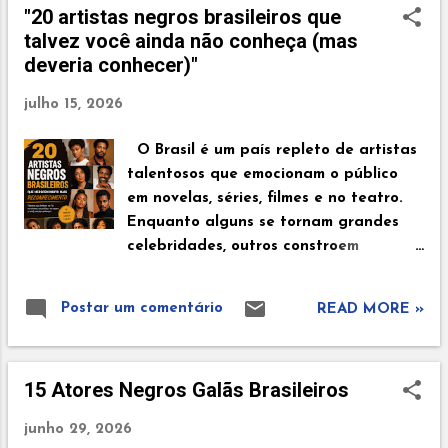
"20 artistas negros brasileiros que
quilombola que se tornou símbolo de coragem e
talvez você ainda não conheça (mas
liderança. Muito mais do que uma comemoração, a
deveria conhecer)"
data convida à reflexão sobre igualdade, respeito,
representatividade e justiça social. Como surgiu o
julho 15, 2026
Dia Internacional da Mulher Negra? A origem da
data remonta ao ano de 1992, quando aconteceu o
O Brasil é um país repleto de artistas
1º Encontro de Mulheres Afro-Latino-Americanas e
talentosos que emocionam o público
Afro-Caribenhas, em Santo Domingo, na República
em novelas, séries, filmes e no teatro.
Dominicana. O encontro reuniu centenas de mulheres
Enquanto alguns se tornam grandes
de diversos países para discutir desafios comuns
celebridades, outros constroem
enfrentados ...
carreiras sólidas e marcantes, mas nem
sempre recebem o destaque que
Postar um comentário
READ MORE »
merecem. Nesta lista, reunimos 20
atores e atrizes negros brasileiros que,
com talento, dedicação e versatilidade,
15 Atores Negros Galãs Brasileiros
vêm conquistando seu espaço e
deixando sua marca na dramaturgia
junho 29, 2026
nacional. 1. Aisha Jambo Aisha Jambo