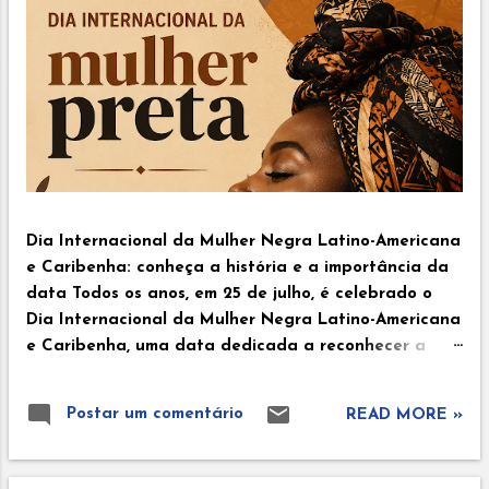
Dia Internacional da Mulher Negra Latino-Americana
e Caribenha: conheça a história e a importância da
data Todos os anos, em 25 de julho, é celebrado o
Dia Internacional da Mulher Negra Latino-Americana
e Caribenha, uma data dedicada a reconhecer a
força, a resistência e as contribuições das mulheres
negras para a construção da sociedade. No Brasil, a
Postar um comentário
READ MORE »
celebração também é conhecida como Dia Nacional
de Tereza de Benguela e da Mulher Negra, instituído
pela Lei nº 12.987/2014, em homenagem à líder