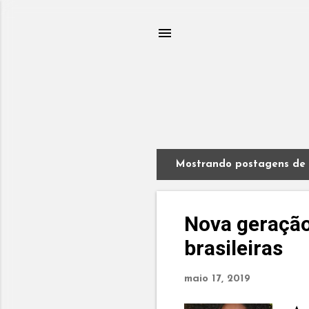
Mostrando postagens de 
P
o
s
t
Nova geração
a
brasileiras
g
e
n
maio 17, 2019
s