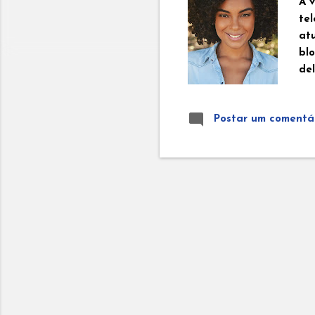
A 
tel
at
bl
de
Al
no
Postar um comentá
de 
Es
ar
ca
fil
TV 
De
Re
Ma