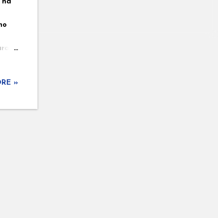
 na
no
a
ara
eu
mbro
RE »
 e em
 e
ie de
la
ra