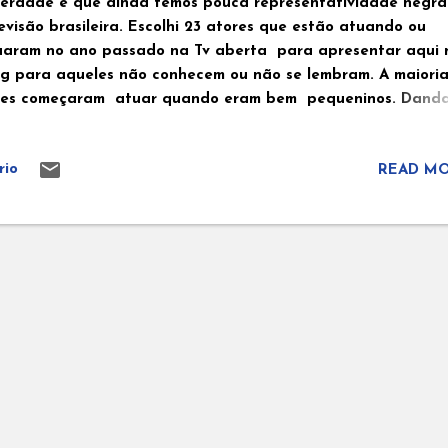
verdade é que ainda temos pouca representatividade negra
evisão brasileira. Escolhi 23 atores que estão atuando ou
uaram no ano passado na Tv aberta para apresentar aqui 
og para aqueles não conhecem ou não se lembram. A maiori
les começaram atuar quando eram bem pequeninos. Dand
buquerque Dandara Aparecida Rodrigues de Albuquerque, s
me artístico Dandara Albuquerque. Nascida em 24 de nove
rio
READ MO
1988. Atriz brasileira, teve sua primeira atuação em novela
pelho da Vida ( Rede Globo) Dandara é formada em direito
tes Cênicas, fez balé e teatro quando criança. Trabalhou em
mpanhas publicitarias e pequenas participações em novelas
mes como: Amor.com(2017), Se Eu Fechar Os Olhos Agora, Sér
(2018), Espelhos da Vida (2018), Bom Sucesso (2019),
pendentes(2019), Até A Noite Terminar (2021)Gênesis , nove
cord Tv (2021) entre outras coisas. Dandara Mariana Danda
riana Nahas Evaristo Cabral é u...