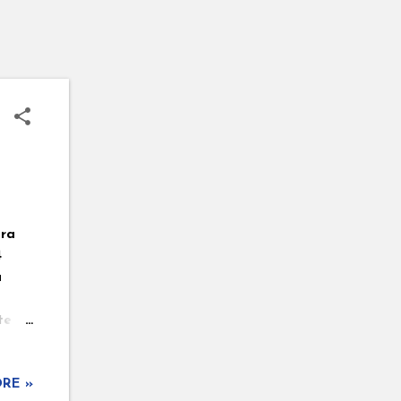
pra
4
a
te a
uma
a noiva
RE »
de