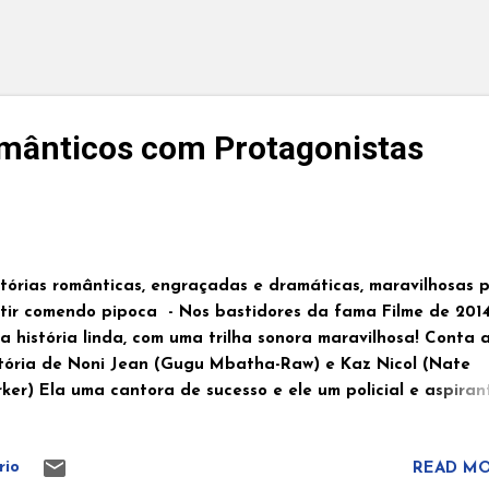
mânticos com Protagonistas
stórias românticas, engraçadas e dramáticas, maravilhosas 
rtir comendo pipoca - Nos bastidores da fama Filme de 201
 história linda, com uma trilha sonora maravilhosa! Conta 
stória de Noni Jean (Gugu Mbatha-Raw) e Kaz Nicol (Nate
ker) Ela uma cantora de sucesso e ele um policial e aspiran
rreira politica. se conhecem quando ele salva a vida dela n
tativa de suicídio... ************************************* - A família d
rio
READ MO
lme de 2005 É uma comédia romântica que conta a história 