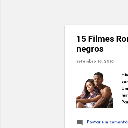
15 Filmes Ro
negros
setembro 18, 2018
Hi
cu
Uma
hi
Par
ca
ten
Postar um comentá
Fi