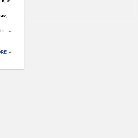
 B, é
ue,
ro
ine
RE »
to de
,
ana.
 de
tico
u na