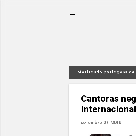
Mostrando postagens de 
P
o
s
t
Cantoras ne
a
internaciona
g
e
n
setembro 27, 2018
s