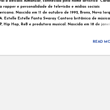
di B Belcalis Almanzar, conhecida pelo nome artístico Cardi
 rapper e personalidade de televisão e mídias sociais
ericana. Nascida em 11 de outubro de 1992, Bronx, Nova Iorq
A. Estelle Estelle Fanta Swaray Cantora britânica de música
P, Hip Hop, ReB e produtora musical. Nascida em 18 de janei
1980 em Londres, Inglaterra, Reino Unido. Justine Skye Just
dira Skyers também conhecida como Justine Skye é cantora,
READ MO
mpositora,atriz e modelo americana. Nascida em 24 de agos
5 em Brooklin, Nova Iorque, EUA. Nicole scherzinger-Cantora
mpositora,atriz, produtora musical e dançarina norte-americ
cole se tornou internacionalmente conhecida como vocalista
ncipal do Gilr Group Pussycat Dolls. Nascida em 29 de junho
78 em Honolulu, Havaí, EUA. Ray BLK -cantora Inglesa de de
gem nigeriana Rita Ekwere, mais conhecida sob o nome artís
 Ray BLK, é uma cantora e compositora britânica que nasce
éria...