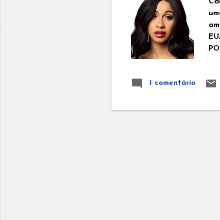
Car
uma
am
EU
PO
de 
In
1 comentário
co
199
co
Ni
pri
19
ori
de
Nig