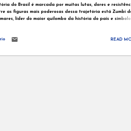
tória do Brasil é marcada por muitas lutas, dores e resistênc
tre as figuras mais poderosas dessa trajetória está Zumbi d
mares, líder do maior quilombo da história do país e símbolo
rno da luta contra a escravidão e o racismo. 👶🏾 Quem foi
mbi dos Palmares? Zumbi nasceu em 1655 no Quilombo dos
rio
READ MO
lmares, na região onde hoje fica o estado de Alagoas. Apes
 nascido livre, foi capturado ainda criança por soldados
rtugueses e entregue a um padre, que o batizou como Franc
o educou com base nos costumes europeus. Porém, aos 15 ano
mbi decidiu retornar às suas origens. Fugiu da casa do padr
ltou ao quilombo para lutar ao lado de seu povo. 🏞️ O Quil
 Palmares Durante o Brasil colonial, muitos africanos
cravizados conseguiam escapar das fazendas e engenhos e
rmavam comunidades livres conhecidas como quilombos. Pa...