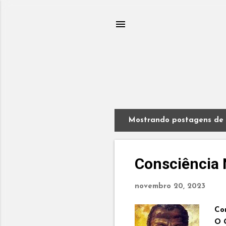
Mostrando postagens de 
P
o
s
t
Consciência 
a
g
novembro 20, 2023
e
n
Co
s
O 