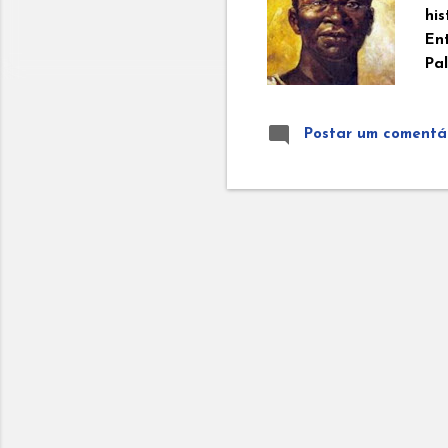
his
En
Pal
ete
Zu
Postar um comentá
Pa
ter
po
e 
Zu
vo
dos
es
fo