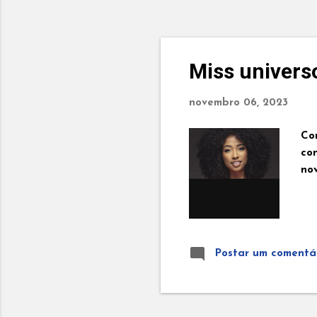
Miss univers
novembro 06, 2023
Co
co
no
Postar um comentá