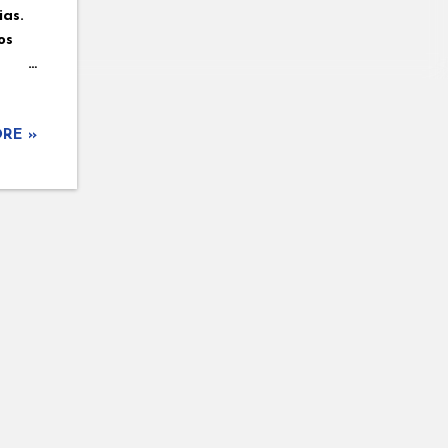
ias.
os
RE »
ar de
isco
s,
e e
ombo