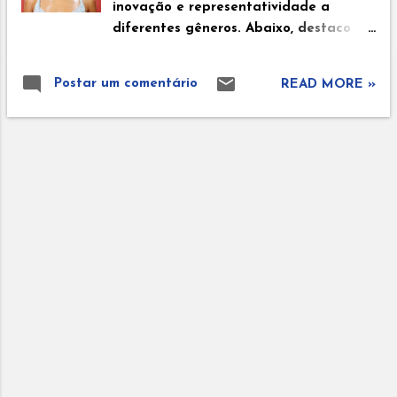
inovação e representatividade a
diferentes gêneros. Abaixo, destaco
algumas dessas artistas que
conquistaram reconhecimento
Postar um comentário
READ MORE »
internacional recentemente: Tyla Tyla
(África do Sul) Com seu hit "Water"
(2023), Tyla se tornou a primeira solista
sul-africana em 55 anos a entrar na
Billboard Hot 100. Seu estilo mistura
amapiano, R&B e pop, e ela venceu o
Grammy de Melhor Performance
Musical Africana em 2024. **Tyla
(África do Sul)**Com seu hit "Water"
(2023), Tyla se tornou a primeira solista
sul-africana em 55 anos a entrar na
Billboard Hot 100. Seu estilo mistura
amapiano, R&B e pop, e ela venceu o
Grammy de Melhor Performance
Musical Africana em 2024 Ayara Starr