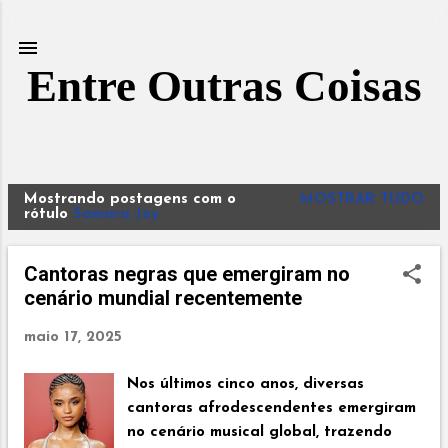
Pular para o conteúdo principal
Entre Outras Coisas
Mostrando postagens com o
MOSTRAR TUDO
P
rótulo
Samara Joy
o
s
Cantoras negras que emergiram no
t
cenário mundial recentemente
a
g
maio 17, 2025
e
n
Nos últimos cinco anos, diversas
s
cantoras afrodescendentes emergiram
no cenário musical global, trazendo