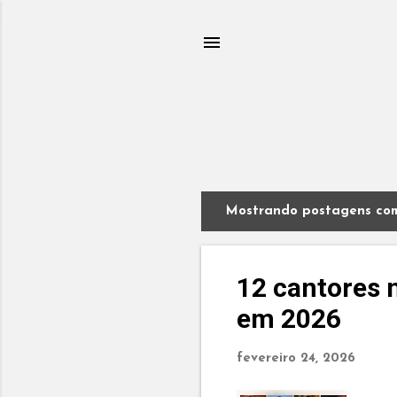
Mostrando postagens com
P
o
s
t
12 cantores 
a
em 2026
g
e
n
fevereiro 24, 2026
s