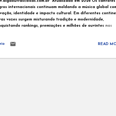
w.digaoutrascoisas.com.br Atualizado em 2026 Os cantores
gros internacionais continuam moldando a música global co
vação, identidade e impacto cultural. Em diferentes contine
vas vozes surgem misturando tradição e modernidade,
nquistando rankings, premiações e milhões de ouvintes nas
taformas digitais. Esta lista reúne 12 artistas negros
ternacionais que estão em alta em 2026 e que vêm se
rio
READ MO
stacando não apenas pelo sucesso comercial, mas também p
luência na indústria musical atual. Cantores negros
ernacionais da África 1. Tyla (África do Sul) Tayla. Africa do 
sturando amapiano com pop contemporâneo, Tyla se consoli
mo um dos principais nomes da nova geração africana. Seu 
trapassou fronteiras e ajudou a posicionar o amapiano como
ndência global. Em 2026, ela segue como uma das artistas
ras internacionais mais comentadas nas plataformas digitai
ms (Nigéria) Tems. Nigéria Com uma voz marcante e sofistic
s se tor...