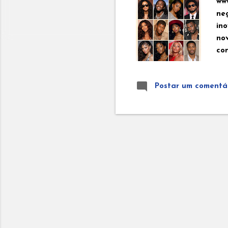
ww
ne
ino
no
co
pla
in
Postar um comentá
de
inf
int
Mi
co
ul
te
neg
Te
Tem