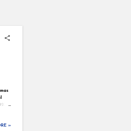
umas
l
023),
rar
e ela
RE »