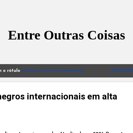
Pular para o conteúdo principal
Entre Outras Coisas
 o rótulo
cantoras afro descendentes
MOSTRAR
negros internacionais em alta