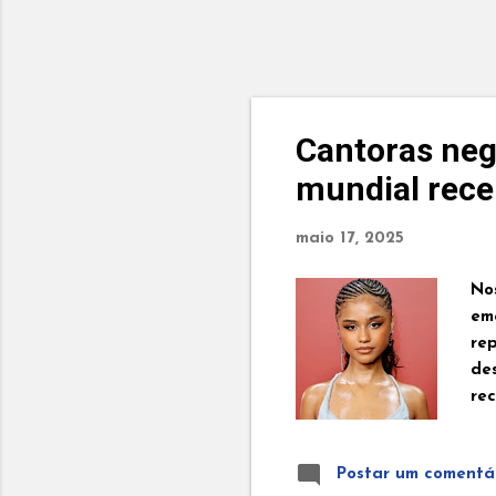
Cantoras neg
mundial rec
maio 17, 2025
No
em
re
de
rec
Tyl
na 
Postar um comentá
ve