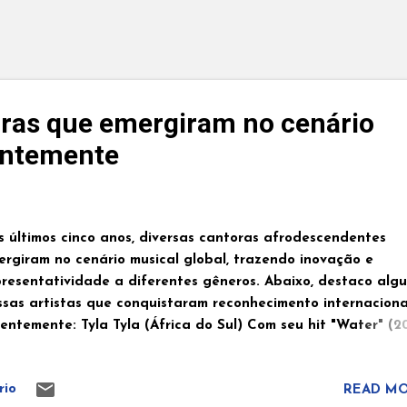
ras que emergiram no cenário
entemente
s últimos cinco anos, diversas cantoras afrodescendentes
ergiram no cenário musical global, trazendo inovação e
presentatividade a diferentes gêneros. Abaixo, destaco alg
ssas artistas que conquistaram reconhecimento internaciona
entemente: Tyla Tyla (África do Sul) Com seu hit "Water" (2
a se tornou a primeira solista sul-africana em 55 anos a ent
Billboard Hot 100. Seu estilo mistura amapiano, R&B e pop, 
rio
READ MO
nceu o Grammy de Melhor Performance Musical Africana em