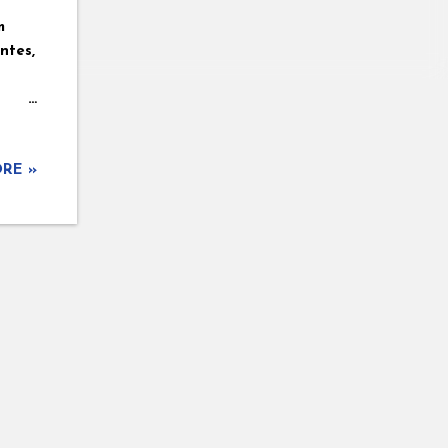
m
ntes,
RE »
ela
sul
dou
som
s. 2.
ada,