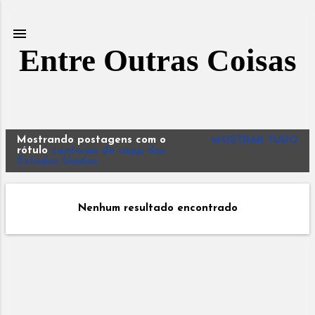
Pular para o conteúdo principal
Entre Outras Coisas
Mostrando postagens com o
MOSTRAR TUDO
P
rótulo
cantoras de rapp dos
Estados Unidos
o
s
t
Nenhum resultado encontrado
a
g
e
n
s