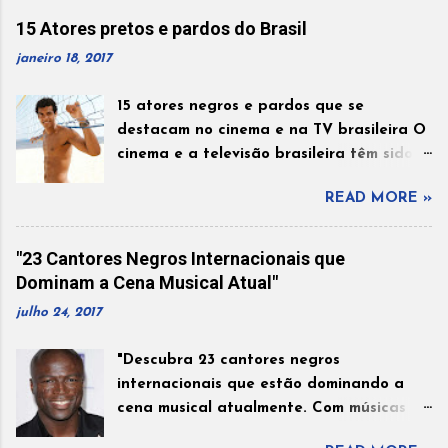
15 Atores pretos e pardos do Brasil
janeiro 18, 2017
15 atores negros e pardos que se
destacam no cinema e na TV brasileira O
cinema e a televisão brasileira têm sido
palco de grandes talentos que ajudam a
READ MORE »
contar histórias marcantes e
representativas. Entre esses talentos,
muitos atores negros e pardos vêm
"23 Cantores Negros Internacionais que
conquistando espaço com interpretações
Dominam a Cena Musical Atual"
fortes, carisma e dedicação à arte. Ao
julho 24, 2017
longo dos anos, esses artistas
participaram de novelas, séries e filmes
"Descubra 23 cantores negros
que marcaram o público e contribuíram
internacionais que estão dominando a
para ampliar a representatividade na
cena musical atualmente. Com músicas
cultura brasileira. A seguir, conheça 15
que ressoam globalmente, esses artistas
atores que vêm se destacando e