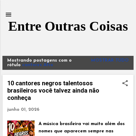
Pular para o conteúdo principal
Entre Outras Coisas
Mostrando postagens com o
MOSTRAR TUDO
P
rótulo
cantores Afro
o
s
10 cantores negros talentosos
t
brasileiros você talvez ainda não
a
conheça
g
e
junho 01, 2026
n
s
A música brasileira vai muito além dos
nomes que aparecem sempre nas