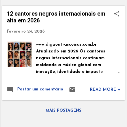
Sua voz marcante e presença artística
ajudaram a transformá-la em um dos
12 cantores negros internacionais em
nomes mais respeitados da música
alta em 2026
contemporânea. Majur Nascida em
fevereiro 24, 2026
Salvador, Majur começou sua
caminhada artística ainda jovem,
www.digaoutrascoisas.com.br
explorando diferentes estilos musicais.
Atualizado em 2026 Os cantores
Seu trabalho mistura pop, R&B e ...
negros internacionais continuam
moldando a música global com
inovação, identidade e impacto
cultural. Em diferentes continentes,
novas vozes surgem misturando
Postar um comentário
READ MORE »
tradição e modernidade, conquistando
rankings, premiações e milhões de
ouvintes nas plataformas digitais. Esta
MAIS POSTAGENS
lista reúne 12 artistas negros
internacionais que estão em alta em
2026 e que vêm se destacando não